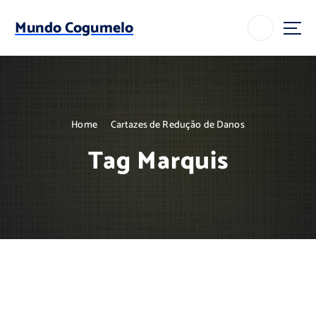
S
k
Mundo Cogumelo
i
p
t
o
c
o
Home
Cartazes de Redução de Danos
n
t
Tag Marquis
e
n
t