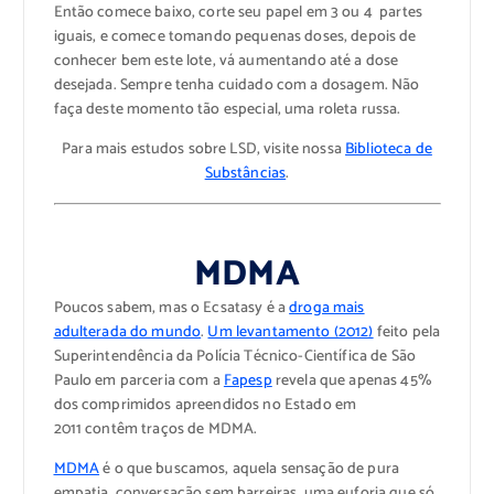
Então comece baixo, corte seu papel em 3 ou 4 partes
iguais, e comece tomando pequenas doses, depois de
conhecer bem este lote, vá aumentando até a dose
desejada. Sempre tenha cuidado com a dosagem. Não
faça deste momento tão especial, uma roleta russa.
Para mais estudos sobre LSD, visite nossa
Biblioteca de
Substâncias
.
MDMA
Poucos sabem, mas o Ecsatasy é a
droga mais
adulterada do mundo
.
Um levantamento (2012)
feito pela
Superintendência da Polícia Técnico-Científica de São
Paulo em parceria com a
Fapesp
revela que apenas 45%
dos comprimidos apreendidos no Estado em
2011 contêm traços de MDMA.
MDMA
é o que buscamos, aquela sensação de pura
empatia, conversação sem barreiras, uma euforia que só