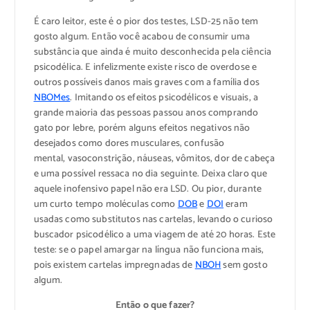
É caro leitor, este é o pior dos testes, LSD-25 não tem
gosto algum. Então você acabou de consumir uma
substância que ainda é muito desconhecida pela ciência
psicodélica. E infelizmente existe risco de overdose e
outros possíveis danos mais graves com a família dos
NBOMes
. Imitando os efeitos psicodélicos e visuais, a
grande maioria das pessoas passou anos comprando
gato por lebre, porém alguns efeitos negativos não
desejados como dores musculares, confusão
mental, vasoconstrição, náuseas, vômitos, dor de cabeça
e uma possível ressaca no dia seguinte. Deixa claro que
aquele inofensivo papel não era LSD. Ou pior, durante
um curto tempo moléculas como
DOB
e
DOI
eram
usadas como substitutos nas cartelas, levando o curioso
buscador psicodélico a uma viagem de até 20 horas. Este
teste: se o papel amargar na língua não funciona mais,
pois existem cartelas impregnadas de
NBOH
sem gosto
algum.
Então o que fazer?