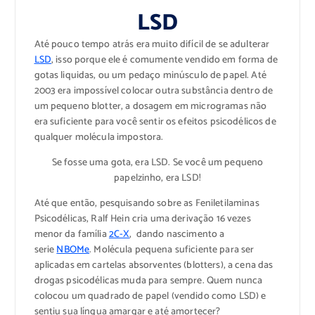
LSD
Até pouco tempo atrás era muito difícil de se adulterar
LSD
, isso porque ele é comumente vendido em forma de
gotas liquidas, ou um pedaço minúsculo de papel. Até
2003 era impossível colocar outra substância dentro de
um pequeno blotter, a dosagem em microgramas não
era suficiente para você sentir os efeitos psicodélicos de
qualquer molécula impostora.
Se fosse uma gota, era LSD. Se você um pequeno
papelzinho, era LSD!
Até que então, pesquisando sobre as Feniletilaminas
Psicodélicas, Ralf Hein cria uma derivação 16 vezes
menor da família
2C-X
, dando nascimento a
serie
NBOMe
. Molécula pequena suficiente para ser
aplicadas em cartelas absorventes (blotters), a cena das
drogas psicodélicas muda para sempre. Quem nunca
colocou um quadrado de papel (vendido como LSD) e
sentiu sua língua amargar e até amortecer?