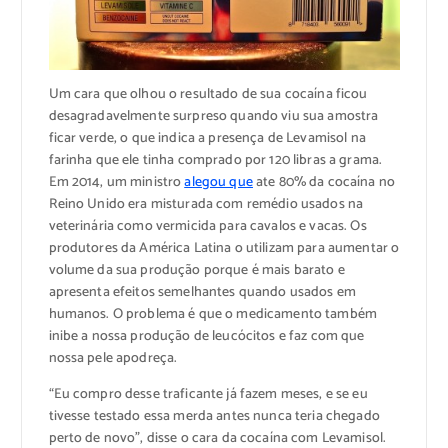
Um cara que olhou o resultado de sua cocaína ficou
desagradavelmente surpreso quando viu sua amostra
ficar verde, o que indica a presença de Levamisol na
farinha que ele tinha comprado por 120 libras a grama.
Em 2014, um ministro
alegou que
ate 80% da cocaína no
Reino Unido era misturada com remédio usados na
veterinária como vermicida para cavalos e vacas. Os
produtores da América Latina o utilizam para aumentar o
volume da sua produção porque é mais barato e
apresenta efeitos semelhantes quando usados em
humanos. O problema é que o medicamento também
inibe a nossa produção de leucócitos e faz com que
nossa pele apodreça.
“Eu compro desse traficante já fazem meses, e se eu
tivesse testado essa merda antes nunca teria chegado
perto de novo”, disse o cara da cocaína com Levamisol.