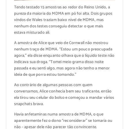
Tendo testado 15 amostras ao redor do Reino Unido, a
pureza da maioria do MDMA em pó foi alta. Dois grupos
vindos de Wales traziam baixo nível de MDMA, mas
nenhum dos testes conseguiu detectar o que mais
estava misturado ali.
A amostra de Alice que veio de Cornwall não mostrou
nenhum traço de MDMA. “Estou um pouco preocupada
agora,” ela disse enquanto olhava que o líquido teste não
indicava sua droga. “Tomei meio grama disso noite
passada e eu senti algo, mas agora não tenho a menor
ideia de que porra estou tomando.”
Ao contrário de algumas pessoas com quem
conversamos, Alice conhecia bem seu traficante, então
ela tirou seu celular do bolso e começou a mandar vários
snapchats brava.
Havia anfetaminas numa amostra de MDMA, o que
aparentemente fez o dono “reconsiderar” se tomaria ou
não – apesar dele não parecer tão convincente.