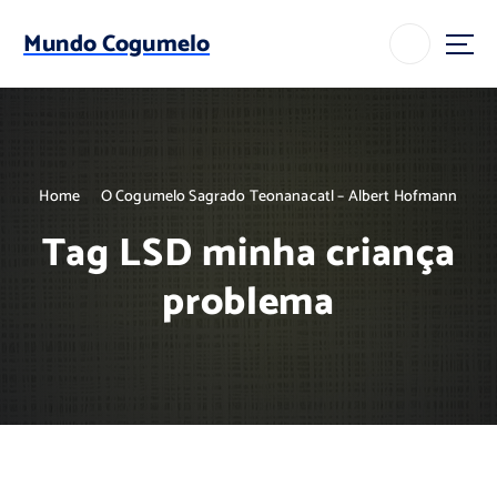
S
k
Mundo Cogumelo
i
p
t
o
c
o
Home
O Cogumelo Sagrado Teonanacatl – Albert Hofmann
n
t
Tag LSD minha criança
e
n
problema
t