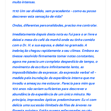
muito intensas.
11:10 Um ser dividido, sem precedente – como eu posso
descrever esta sensação de vida?
Ondas, diferentes personalidades, preciso me controlar.
Imediatamente depois desta nota eu fui para o ar livre e
deixei a mesa do café da manhã onde eu tinha comido
com o Dr. H. e sua esposa, e deitei no gramado. A
inebriação chegou rapidamente a seu clímax. Embora eu
tivesse resolvido firmemente tomar notas constantes,
agora me parecia um completo desperdício de tempo, o
movimento de escritura infinitamente lento, as
impossibilidades de expressar, da expressão verbal vil –
medida pela inundação da experiência interna que me
invadiu e ameaçou me estourar. Parecia para mim que
100 anos não seriam suficientes para descrever a
abundância da experiência de um único minuto. No
princípio, impressões ópticas predominaram: Eu vi com
delícia uma sucessão ilimitada de filas de árvores na
floresta próxima. Então nuvens esfarrapadas no céu