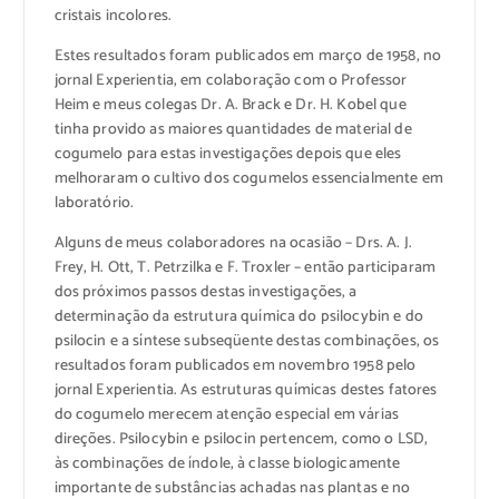
cristais incolores.
Estes resultados foram publicados em março de 1958, no
jornal Experientia, em colaboração com o Professor
Heim e meus colegas Dr. A. Brack e Dr. H. Kobel que
tinha provido as maiores quantidades de material de
cogumelo para estas investigações depois que eles
melhoraram o cultivo dos cogumelos essencialmente em
laboratório.
Alguns de meus colaboradores na ocasião – Drs. A. J.
Frey, H. Ott, T. Petrzilka e F. Troxler – então participaram
dos próximos passos destas investigações, a
determinação da estrutura química do psilocybin e do
psilocin e a síntese subseqüente destas combinações, os
resultados foram publicados em novembro 1958 pelo
jornal Experientia. As estruturas químicas destes fatores
do cogumelo merecem atenção especial em várias
direções. Psilocybin e psilocin pertencem, como o LSD,
às combinações de índole, à classe biologicamente
importante de substâncias achadas nas plantas e no