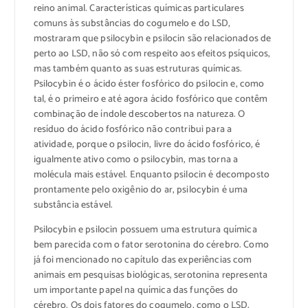
reino animal. Características químicas particulares
comuns às substâncias do cogumelo e do LSD,
mostraram que psilocybin e psilocin são relacionados de
perto ao LSD, não só com respeito aos efeitos psíquicos,
mas também quanto as suas estruturas químicas.
Psilocybin é o ácido éster fosfórico do psilocin e, como
tal, é o primeiro e até agora ácido fosfórico que contêm
combinação de índole descobertos na natureza. O
resíduo do ácido fosfórico não contribui para a
atividade, porque o psilocin, livre do ácido fosfórico, é
igualmente ativo como o psilocybin, mas torna a
molécula mais estável. Enquanto psilocin é decomposto
prontamente pelo oxigênio do ar, psilocybin é uma
substância estável.
Psilocybin e psilocin possuem uma estrutura química
bem parecida com o fator serotonina do cérebro. Como
já foi mencionado no capítulo das experiências com
animais em pesquisas biológicas, serotonina representa
um importante papel na química das funções do
cérebro. Os dois fatores do cogumelo, como o LSD,