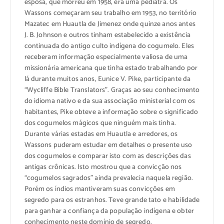
esposa, que morreu em 1958, era uma pediatra. Os
Wassons começaram seu trabalho em 1953, no território
Mazatec em Huautla de Jimenez onde quinze anos antes
J. B. Johnson e outros tinham estabelecido a existência
continuada do antigo culto indígena do cogumelo. Eles
receberam informação especialmente valiosa de uma
missionária americana que tinha estado trabalhando por
lá durante muitos anos, Eunice V. Pike, participante da
“Wycliffe Bible Translators”. Graças ao seu conhecimento
do idioma nativo e da sua associação ministerial com os
habitantes, Pike obteve a informação sobre o significado
dos cogumelos mágicos que ninguém mais tinha.
Durante várias estadas em Huautla e arredores, os
Wassons puderam estudar em detalhes o presente uso
dos cogumelos e comparar isto com as descrições das
antigas crônicas. Isto mostrou que a convicção nos
“cogumelos sagrados” ainda prevalecia naquela região.
Porém os índios mantiveram suas convicções em
segredo para os estranhos. Teve grande tato e habilidade
para ganhar a confiança da população indígena e obter
conhecimento neste domínio de segredo.