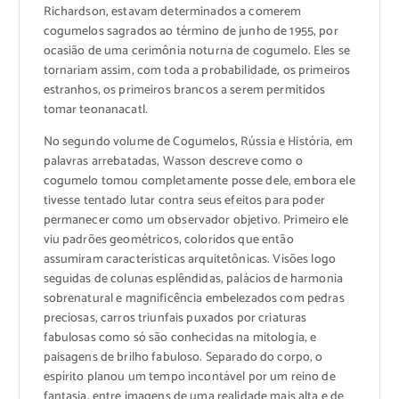
Richardson, estavam determinados a comerem
cogumelos sagrados ao término de junho de 1955, por
ocasião de uma cerimônia noturna de cogumelo. Eles se
tornariam assim, com toda a probabilidade, os primeiros
estranhos, os primeiros brancos a serem permitidos
tomar teonanacatl.
No segundo volume de Cogumelos, Rússia e História, em
palavras arrebatadas, Wasson descreve como o
cogumelo tomou completamente posse dele, embora ele
tivesse tentado lutar contra seus efeitos para poder
permanecer como um observador objetivo. Primeiro ele
viu padrões geométricos, coloridos que então
assumiram características arquitetônicas. Visões logo
seguidas de colunas esplêndidas, palácios de harmonia
sobrenatural e magnificência embelezados com pedras
preciosas, carros triunfais puxados por criaturas
fabulosas como só são conhecidas na mitologia, e
paisagens de brilho fabuloso. Separado do corpo, o
espírito planou um tempo incontável por um reino de
fantasia, entre imagens de uma realidade mais alta e de