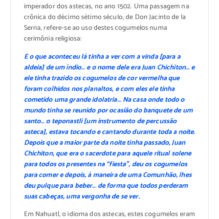
imperador dos astecas, no ano 1502. Uma passagem na
crônica do décimo sétimo século, de Don Jacinto de la
Serna, refere-se ao uso destes cogumelos numa
cerimônia religiosa:
E o que aconteceu lá tinha a ver com a vinda [para a
aldeia] de um índio… e o nome dele era Juan Chichiton… e
ele tinha trazido os cogumelos de cor vermelha que
foram colhidos nos planaltos, e com eles ele tinha
cometido uma grande idolatria… Na casa onde todo o
mundo tinha se reunido por ocasião do banquete de um
santo… o teponastli [um instrumento de percussão
asteca], estava tocando e cantando durante toda a noite.
Depois que a maior parte da noite tinha passado, Juan
Chichiton, que era o sacerdote para aquele ritual solene
para todos os presentes na “fiesta”, deu os cogumelos
para comer e depois, à maneira de uma Comunhão, lhes
deu pulque para beber… de forma que todos perderam
suas cabeças, uma vergonha de se ver.
Em Nahuatl, o idioma dos astecas, estes cogumelos eram