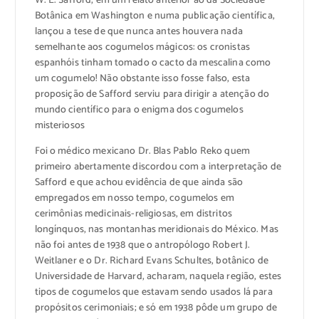
W. E. Safford, em um relato anterior ao da Sociedade
Botânica em Washington e numa publicação científica,
lançou a tese de que nunca antes houvera nada
semelhante aos cogumelos mágicos: os cronistas
espanhóis tinham tomado o cacto da mescalina como
um cogumelo! Não obstante isso fosse falso, esta
proposição de Safford serviu para dirigir a atenção do
mundo científico para o enigma dos cogumelos
misteriosos
Foi o médico mexicano Dr. Blas Pablo Reko quem
primeiro abertamente discordou com a interpretação de
Safford e que achou evidência de que ainda são
empregados em nosso tempo, cogumelos em
cerimônias medicinais-religiosas, em distritos
longínquos, nas montanhas meridionais do México. Mas
não foi antes de 1938 que o antropólogo Robert J.
Weitlaner e o Dr. Richard Evans Schultes, botânico de
Universidade de Harvard, acharam, naquela região, estes
tipos de cogumelos que estavam sendo usados lá para
propósitos cerimoniais; e só em 1938 pôde um grupo de