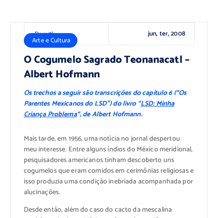
jun, ter, 2008
Dany3l
Arte e Cultura
O Cogumelo Sagrado Teonanacatl –
Albert Hofmann
Os trechos a seguir são transcrições do capítulo 6 (“Os
Parentes Mexicanos do LSD”) do livro “
LSD: Minha
Criança Problema
“, de Albert Hofmann.
Mais tarde, em 1956, uma notícia no jornal despertou
meu interesse. Entre alguns índios do México meridional,
pesquisadores americanos tinham descoberto uns
cogumelos que eram comidos em cerimônias religiosas e
isso produzia uma condição inebriada acompanhada por
alucinações.
Desde então, além do caso do cacto da mescalina