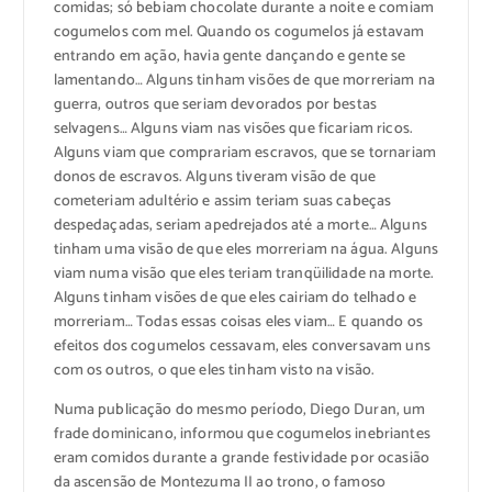
comidas; só bebiam chocolate durante a noite e comiam
cogumelos com mel. Quando os cogumelos já estavam
entrando em ação, havia gente dançando e gente se
lamentando… Alguns tinham visões de que morreriam na
guerra, outros que seriam devorados por bestas
selvagens… Alguns viam nas visões que ficariam ricos.
Alguns viam que comprariam escravos, que se tornariam
donos de escravos. Alguns tiveram visão de que
cometeriam adultério e assim teriam suas cabeças
despedaçadas, seriam apedrejados até a morte… Alguns
tinham uma visão de que eles morreriam na água. Alguns
viam numa visão que eles teriam tranqüilidade na morte.
Alguns tinham visões de que eles cairiam do telhado e
morreriam… Todas essas coisas eles viam… E quando os
efeitos dos cogumelos cessavam, eles conversavam uns
com os outros, o que eles tinham visto na visão.
Numa publicação do mesmo período, Diego Duran, um
frade dominicano, informou que cogumelos inebriantes
eram comidos durante a grande festividade por ocasião
da ascensão de Montezuma II ao trono, o famoso