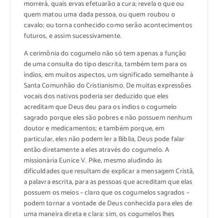
morrerá, quais ervas efetuarão a cura; revela o que ou
quem matou uma dada pessoa, ou quem roubou o
cavalo; ou torna conhecido como serão acontecimentos
futuros, e assim sucessivamente.
A cerimônia do cogumelo não só tem apenas a função
de uma consulta do tipo descrita, também tem para os
índios, em muitos aspectos, um significado semelhante à
Santa Comunhão do Cristianismo. De muitas expressões
vocais dos nativos poderia ser deduzido que eles
acreditam que Deus deu para os índios o cogumelo
sagrado porque eles são pobres e não possuem nenhum
doutor e medicamentos; e também porque, em
particular, eles não podem ler a Bíblia, Deus pode falar
então diretamente a eles através do cogumelo. A
missionária Eunice V. Pike, mesmo aludindo às
dificuldades que resultam de explicar a mensagem Cristã,
a palavra escrita, para as pessoas que acreditam que elas
possuem os meios – claro que os cogumelos sagrados –
podem tornar a vontade de Deus conhecida para eles de
uma maneira direta e clara: sim, os cogumelos lhes