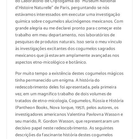
do Laboratório de Criptogamia do “Museum National
d’Histoire Naturelle” de Paris, perguntando se nós
estávamos interessados em executar uma investigação
química sobre cogumelos alucinógenos mexicanos. Com
grande alegria eu me declarei pronto para começar este
trabalho em meu departamento, nos laboratórios de
pesquisas de produtos naturais. Isso seria o meu vínculo
às investigações excitantes dos cogumelos sagrados
mexicanos que já estavam amplamente avançadas nos
aspectos etno-micológico e botânico.
Por muito tempo a existência destes cogumelos mágicos
tinha permanecido um enigma. A história do
redescobrimento deles foi apresentada, pela primeira
vez, em um magnífico trabalho de dois volumes de
tratados de etno-micologia, Cogumelos, Rússia e História
(Pantheon Books, Nova Iorque, 1957), pelos autores, os
investigadores americanos Valentina Pavlovna Wasson e
seu marido, R. Gordon Wasson, que representaram um
decisivo papel neste redescobrimento. As seguintes
descrições da fascinante história destes cogumelos