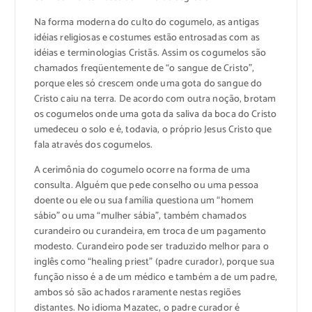
Na forma moderna do culto do cogumelo, as antigas
idéias religiosas e costumes estão entrosadas com as
idéias e terminologias Cristãs. Assim os cogumelos são
chamados freqüentemente de “o sangue de Cristo”,
porque eles só crescem onde uma gota do sangue do
Cristo caiu na terra. De acordo com outra noção, brotam
os cogumelos onde uma gota da saliva da boca do Cristo
umedeceu o solo e é, todavia, o próprio Jesus Cristo que
fala através dos cogumelos.
A cerimônia do cogumelo ocorre na forma de uma
consulta. Alguém que pede conselho ou uma pessoa
doente ou ele ou sua família questiona um “homem
sábio” ou uma “mulher sábia”, também chamados
curandeiro ou curandeira, em troca de um pagamento
modesto. Curandeiro pode ser traduzido melhor para o
inglês como “healing priest” (padre curador), porque sua
função nisso é a de um médico e também a de um padre,
ambos só são achados raramente nestas regiões
distantes. No idioma Mazatec, o padre curador é