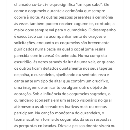
chamado co-ta-ci-ne que significa “um que sabe”. Ele
come o cogumelo durante a cerimônia que sempre
ocorre à noite. As outras pessoas presentes à cerimônia
às vezes também podem receber cogumelos, contudo, a
maior dose sempre vai para o curandeiro. O desempenho
é executado com o acompanhamento de orações e
solicitações, enquanto os cogumelos são brevemente
purificados numa bacia na qual o copal (uma resina
parecida com incenso) é queimado. Numa completa
escuridão, às vezes através da luz de uma vela, enquanto
os outros ficam deitados quietamente nos seus tapetes
de palha, o curandeiro, ajoelhando ou sentado, reza e
canta ante um tipo de altar que contém um crucifixo,
uma imagem de um santo ou algum outro objeto de
adoração. Sob a influência dos cogumelos sagrados, o
curandeiro aconselha em um estado visionário no qual
até mesmo os observadores inativos mais ou menos
participam. Na canção monótona do curandeiro, o
teonanacatl em forma de cogumelo, dá suas respostas
às perguntas colocadas. Diz se a pessoa doente viverá ou