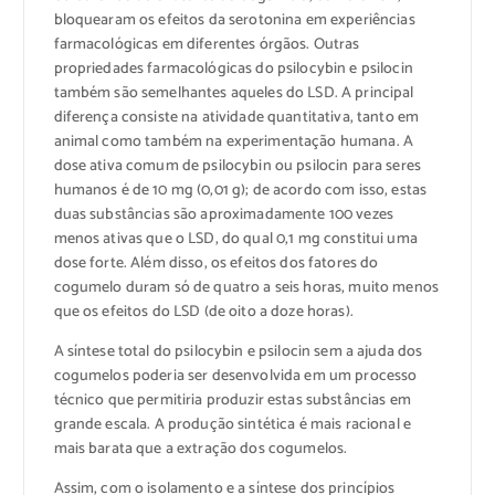
bloquearam os efeitos da serotonina em experiências
farmacológicas em diferentes órgãos. Outras
propriedades farmacológicas do psilocybin e psilocin
também são semelhantes aqueles do LSD. A principal
diferença consiste na atividade quantitativa, tanto em
animal como também na experimentação humana. A
dose ativa comum de psilocybin ou psilocin para seres
humanos é de 10 mg (0,01 g); de acordo com isso, estas
duas substâncias são aproximadamente 100 vezes
menos ativas que o LSD, do qual 0,1 mg constitui uma
dose forte. Além disso, os efeitos dos fatores do
cogumelo duram só de quatro a seis horas, muito menos
que os efeitos do LSD (de oito a doze horas).
A síntese total do psilocybin e psilocin sem a ajuda dos
cogumelos poderia ser desenvolvida em um processo
técnico que permitiria produzir estas substâncias em
grande escala. A produção sintética é mais racional e
mais barata que a extração dos cogumelos.
Assim, com o isolamento e a síntese dos princípios