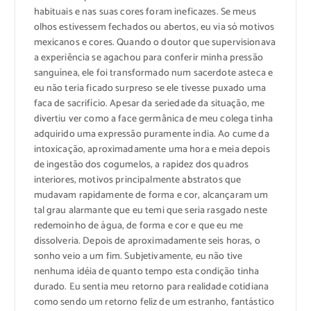
habituais e nas suas cores foram ineficazes. Se meus
olhos estivessem fechados ou abertos, eu via só motivos
mexicanos e cores. Quando o doutor que supervisionava
a experiência se agachou para conferir minha pressão
sanguínea, ele foi transformado num sacerdote asteca e
eu não teria ficado surpreso se ele tivesse puxado uma
faca de sacrifício. Apesar da seriedade da situação, me
divertiu ver como a face germânica de meu colega tinha
adquirido uma expressão puramente índia. Ao cume da
intoxicação, aproximadamente uma hora e meia depois
de ingestão dos cogumelos, a rapidez dos quadros
interiores, motivos principalmente abstratos que
mudavam rapidamente de forma e cor, alcançaram um
tal grau alarmante que eu temi que seria rasgado neste
redemoinho de água, de forma e cor e que eu me
dissolveria. Depois de aproximadamente seis horas, o
sonho veio a um fim. Subjetivamente, eu não tive
nenhuma idéia de quanto tempo esta condição tinha
durado. Eu sentia meu retorno para realidade cotidiana
como sendo um retorno feliz de um estranho, fantástico