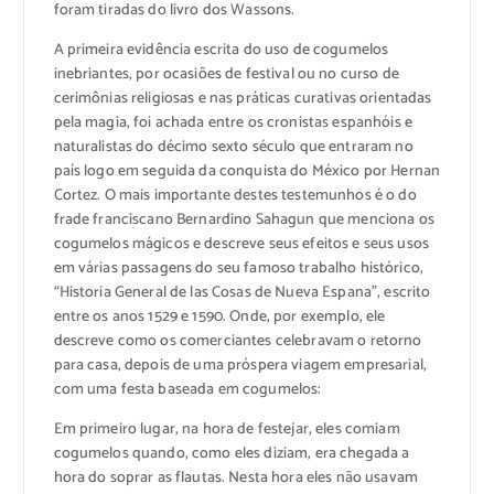
foram tiradas do livro dos Wassons.
A primeira evidência escrita do uso de cogumelos
inebriantes, por ocasiões de festival ou no curso de
cerimônias religiosas e nas práticas curativas orientadas
pela magia, foi achada entre os cronistas espanhóis e
naturalistas do décimo sexto século que entraram no
país logo em seguida da conquista do México por Hernan
Cortez. O mais importante destes testemunhos é o do
frade franciscano Bernardino Sahagun que menciona os
cogumelos mágicos e descreve seus efeitos e seus usos
em várias passagens do seu famoso trabalho histórico,
“Historia General de las Cosas de Nueva Espana”, escrito
entre os anos 1529 e 1590. Onde, por exemplo, ele
descreve como os comerciantes celebravam o retorno
para casa, depois de uma próspera viagem empresarial,
com uma festa baseada em cogumelos:
Em primeiro lugar, na hora de festejar, eles comiam
cogumelos quando, como eles diziam, era chegada a
hora do soprar as flautas. Nesta hora eles não usavam