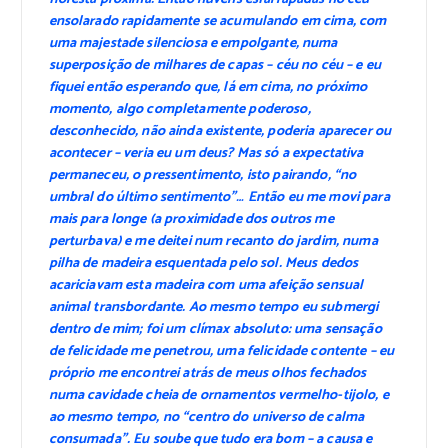
ensolarado rapidamente se acumulando em cima, com
uma majestade silenciosa e empolgante, numa
superposição de milhares de capas – céu no céu – e eu
fiquei então esperando que, lá em cima, no próximo
momento, algo completamente poderoso,
desconhecido, não ainda existente, poderia aparecer ou
acontecer – veria eu um deus? Mas só a expectativa
permaneceu, o pressentimento, isto pairando, “no
umbral do último sentimento”… Então eu me movi para
mais para longe (a proximidade dos outros me
perturbava) e me deitei num recanto do jardim, numa
pilha de madeira esquentada pelo sol. Meus dedos
acariciavam esta madeira com uma afeição sensual
animal transbordante. Ao mesmo tempo eu submergi
dentro de mim; foi um clímax absoluto: uma sensação
de felicidade me penetrou, uma felicidade contente – eu
próprio me encontrei atrás de meus olhos fechados
numa cavidade cheia de ornamentos vermelho-tijolo, e
ao mesmo tempo, no “centro do universo de calma
consumada”. Eu soube que tudo era bom – a causa e