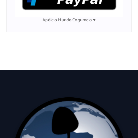
o
r
:
Apóie o Mundo Cogumelo ♥