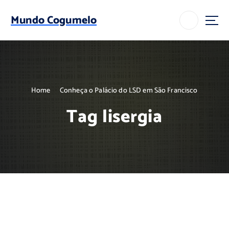
S
k
Mundo Cogumelo
i
p
t
o
c
o
Home
Conheça o Palácio do LSD em São Francisco
n
t
Tag lisergia
e
n
t