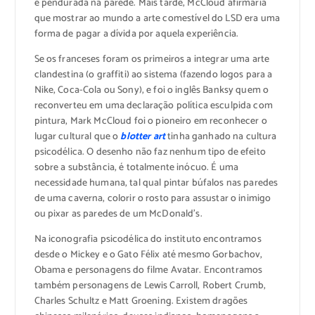
e pendurada na parede. Mais tarde, McCloud afirmaria
que mostrar ao mundo a arte comestível do LSD era uma
forma de pagar a dívida por aquela experiência.
Se os franceses foram os primeiros a integrar uma arte
clandestina (o graffiti) ao sistema (fazendo logos para a
Nike, Coca-Cola ou Sony), e foi o inglês Banksy quem o
reconverteu em uma declaração política esculpida com
pintura, Mark McCloud foi o pioneiro em reconhecer o
lugar cultural que o
blotter art
tinha ganhado na cultura
psicodélica. O desenho não faz nenhum tipo de efeito
sobre a substância, é totalmente inócuo. É uma
necessidade humana, tal qual pintar búfalos nas paredes
de uma caverna, colorir o rosto para assustar o inimigo
ou pixar as paredes de um McDonald’s.
Na iconografia psicodélica do instituto encontramos
desde o Mickey e o Gato Félix até mesmo Gorbachov,
Obama e personagens do filme Avatar. Encontramos
também personagens de Lewis Carroll, Robert Crumb,
Charles Schultz e Matt Groening. Existem dragões