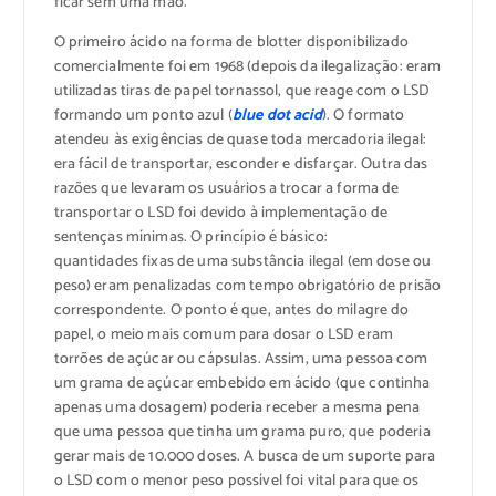
ficar sem uma mão.
O primeiro ácido na forma de blotter disponibilizado
comercialmente foi em 1968 (depois da ilegalização: eram
utilizadas tiras de papel tornassol, que reage com o LSD
formando um ponto azul (
blue dot acid
). O formato
atendeu às exigências de quase toda mercadoria ilegal:
era fácil de transportar, esconder e disfarçar. Outra das
razões que levaram os usuários a trocar a forma de
transportar o LSD foi devido à implementação de
sentenças mínimas. O princípio é básico:
quantidades fixas de uma substância ilegal (em dose ou
peso) eram penalizadas com tempo obrigatório de prisão
correspondente. O ponto é que, antes do milagre do
papel, o meio mais comum para dosar o LSD eram
torrões de açúcar ou cápsulas. Assim, uma pessoa com
um grama de açúcar embebido em ácido (que continha
apenas uma dosagem) poderia receber a mesma pena
que uma pessoa que tinha um grama puro, que poderia
gerar mais de 10.000 doses. A busca de um suporte para
o LSD com o menor peso possível foi vital para que os