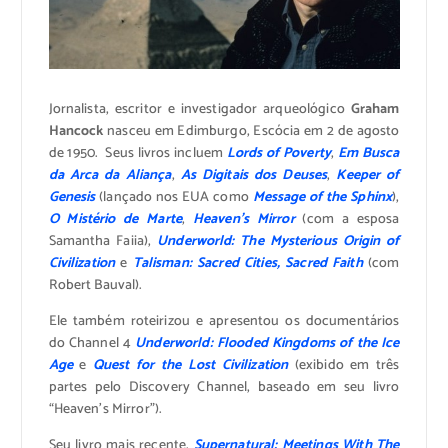
Jornalista, escritor e investigador arqueológico
Graham
Hancock
nasceu em Edimburgo, Escócia em 2 de agosto
de 1950. Seus livros incluem
Lords of Poverty
,
Em Busca
da Arca da Aliança
,
As Digitais dos Deuses
,
Keeper of
Genesis
(lançado nos EUA como
Message of the Sphinx
),
O Mistério de Marte
,
Heaven’s Mirror
(com a esposa
Samantha Faiia),
Underworld: The Mysterious Origin of
Civilization
e
Talisman: Sacred Cities, Sacred Faith
(com
Robert Bauval).
Ele também roteirizou e apresentou os documentários
do Channel 4
Underworld: Flooded Kingdoms of the Ice
Age
e
Quest for the Lost Civilization
(exibido em três
partes pelo Discovery Channel, baseado em seu livro
“Heaven’s Mirror”).
Seu livro mais recente,
Supernatural: Meetings With The