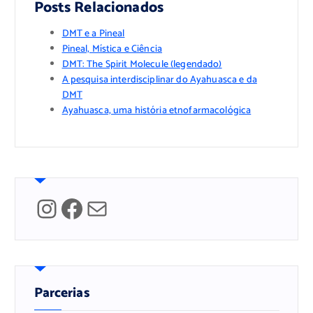
Posts Relacionados
DMT e a Pineal
Pineal, Mística e Ciência
DMT: The Spirit Molecule (legendado)
A pesquisa interdisciplinar do Ayahuasca e da
DMT
Ayahuasca, uma história etnofarmacológica
Instagram
Facebook
Mail
Parcerias