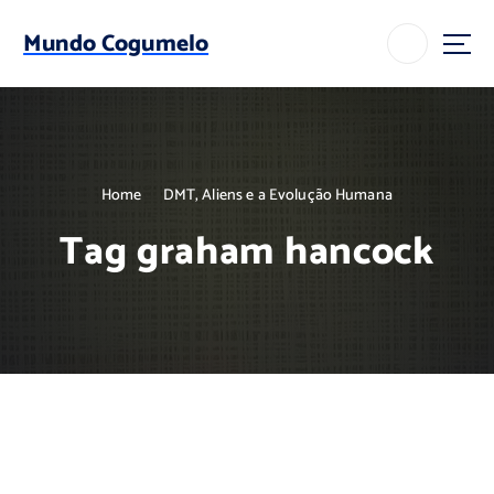
S
k
Mundo Cogumelo
i
p
t
o
c
o
Home
DMT, Aliens e a Evolução Humana
n
t
Tag graham hancock
e
n
t