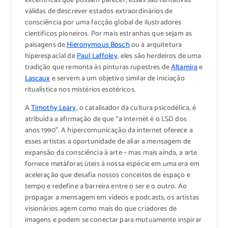
excêntricas que possam parecer, essas são tentativas
válidas de descrever estados extraordinários de
consciência por uma facção global de ilustradores
científicos pioneiros. Por mais estranhas que sejam as
paisagens de
Hieronymous Bosch
ou a arquitetura
hiperespacial de
Paul Laffoley
, eles são herdeiros de uma
tradição que remonta às pinturas rupestres de
Altamira
e
Lascaux
e servem a um objetivo similar de iniciação
ritualística nos mistérios esotéricos.
A
Timothy Leary
, o catalisador da cultura psicodélica, é
atribuída a afirmação de que “a internet é o LSD dos
anos 1990”. A hipercomunicação da internet oferece a
esses artistas a oportunidade de aliar a mensagem de
expansão da consciência à arte – mas mais ainda, a arte
fornece metáforas úteis à nossa espécie em uma era em
aceleração que desafia nossos conceitos de espaço e
tempo e redefine a barreira entre o ser e o outro. Ao
propagar a mensagem em vídeos e podcasts, os artistas
visionários agem como mais do que criadores de
imagens e podem se conectar para mutuamente inspirar