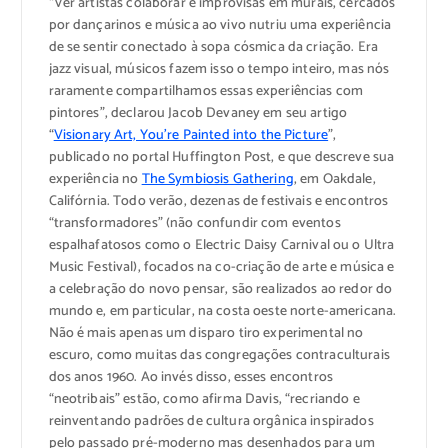
“Ver artistas colaborar e improvisas em murais, cercados
por dançarinos e música ao vivo nutriu uma experiência
de se sentir conectado à sopa cósmica da criação. Era
jazz visual, músicos fazem isso o tempo inteiro, mas nós
raramente compartilhamos essas experiências com
pintores”, declarou Jacob Devaney em seu artigo
“
Visionary Art, You’re Painted into the Picture
”,
publicado no portal Huffington Post, e que descreve sua
experiência no
The Symbiosis Gathering
, em Oakdale,
Califórnia. Todo verão, dezenas de festivais e encontros
“transformadores” (não confundir com eventos
espalhafatosos como o Electric Daisy Carnival ou o Ultra
Music Festival), focados na co-criação de arte e música e
a celebração do novo pensar, são realizados ao redor do
mundo e, em particular, na costa oeste norte-americana.
Não é mais apenas um disparo tiro experimental no
escuro, como muitas das congregações contraculturais
dos anos 1960. Ao invés disso, esses encontros
“neotribais” estão, como afirma Davis, “recriando e
reinventando padrões de cultura orgânica inspirados
pelo passado pré-moderno mas desenhados para um