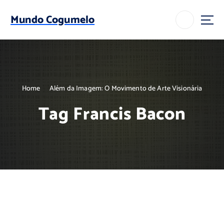
S
k
Mundo Cogumelo
i
p
t
o
c
o
Home
Além da Imagem: O Movimento de Arte Visionária
n
t
Tag Francis Bacon
e
n
t