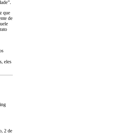
dade”.
z que
ente de
uele
rato
os
, eles
ing
o, 2 de