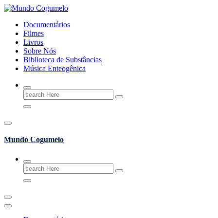
Skip
to
Documentários
content
Filmes
Livros
Sobre Nós
Biblioteca de Substâncias
Música Enteogênica
Search
for:
Mundo Cogumelo
Search
for: