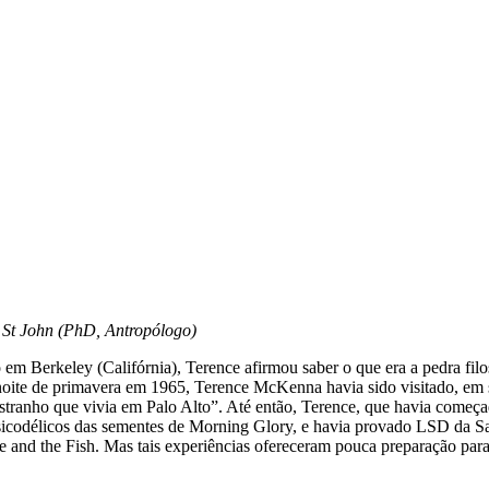
 St John (PhD, Antropólogo)
 Berkeley (Califórnia), Terence afirmou saber o que era a pedra filo
a noite de primavera em 1965, Terence McKenna havia sido visitado, em
tranho que vivia em Palo Alto”. Até então, Terence, que havia começ
 psicodélicos das sementes de Morning Glory, e havia provado LSD da 
oe and the Fish. Mas tais experiências ofereceram pouca preparação par