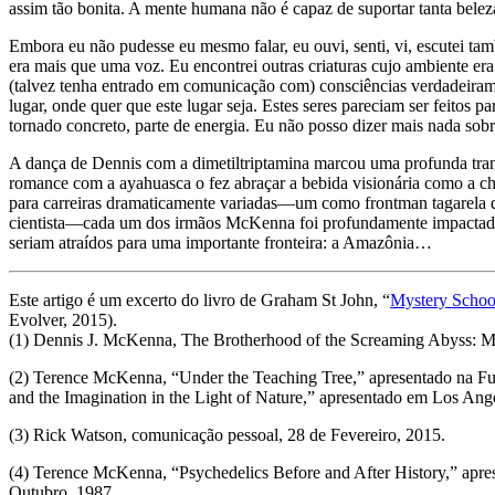
assim tão bonita. A mente humana não é capaz de suportar tanta beleza
Embora eu não pudesse eu mesmo falar, eu ouvi, senti, vi, escutei
era mais que uma voz. Eu encontrei outras criaturas cujo ambiente era
(talvez tenha entrado em comunicação com) consciências verdadeirame
lugar, onde quer que este lugar seja. Estes seres pareciam ser feitos p
tornado concreto, parte de energia. Eu não posso dizer mais nada sobre
A dança de Dennis com a dimetiltriptamina marcou uma profunda tran
romance com a ayahuasca o fez abraçar a bebida visionária como a cha
para carreiras dramaticamente variadas—um como frontman tagarela
cientista—cada um dos irmãos McKenna foi profundamente impactado
seriam atraídos para uma importante fronteira: a Amazônia…
Este artigo é um excerto do livro de Graham St John, “
Mystery Schoo
Evolver, 2015).
(1) Dennis J. McKenna, The Brotherhood of the Screaming Abyss: M
(2) Terence McKenna, “Under the Teaching Tree,” apresentado na F
and the Imagination in the Light of Nature,” apresentado em Los Ang
(3) Rick Watson, comunicação pessoal, 28 de Fevereiro, 2015.
(4) Terence McKenna, “Psychedelics Before and After History,” aprese
Outubro, 1987.