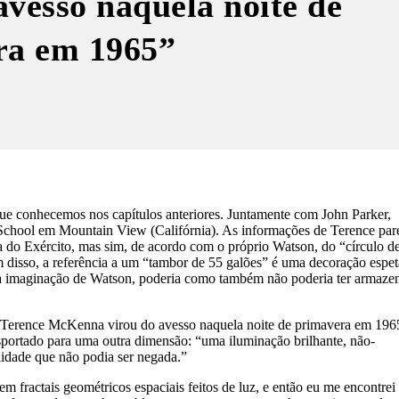
vesso naquela noite de
ra em 1965”
e conhecemos nos capítulos anteriores. Juntamente com John Parker,
chool em Mountain View (Califórnia). As informações de Terence pa
a do Exército, mas sim, de acordo com o próprio Watson, do “círculo d
disso, a referência a um “tambor de 55 galões” é uma decoração espet
, na imaginação de Watson, poderia como também não poderia ter armaze
 Terence McKenna virou do avesso naquela noite de primavera em 196
nsportado para uma outra dimensão: “uma iluminação brilhante, não-
lidade que não podia ser negada.”
em fractais geométricos espaciais feitos de luz, e então eu me encontrei