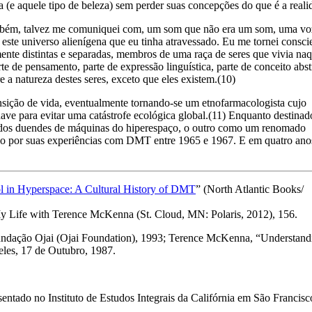
 (e aquele tipo de beleza) sem perder suas concepções do que é a reali
 também, talvez me comuniquei com, um som que não era um som, uma vo
 este universo alienígena que eu tinha atravessado. Eu me tornei consci
nte distintas e separadas, membros de uma raça de seres que vivia naq
arte de pensamento, parte de expressão linguística, parte de conceito abst
 a natureza destes seres, exceto que eles existem.(10)
sição de vida, eventualmente tornando-se um etnofarmacologista cujo
ve para evitar uma catástrofe ecológica global.(11) Enquanto destinad
 dos duendes de máquinas do hiperespaço, o outro como um renomado
 por suas experiências com DMT entre 1965 e 1967. E em quatro anos
l in Hyperspace: A Cultural History of DMT
” (North Atlantic Books/
y Life with Terence McKenna (St. Cloud, MN: Polaris, 2012), 156.
undação Ojai (Ojai Foundation), 1993; Terence McKenna, “Understand
eles, 17 de Outubro, 1987.
ntado no Instituto de Estudos Integrais da Califórnia em São Francisc