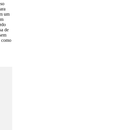
oso
para
om um
am
ordo
sa de
 sem
r como