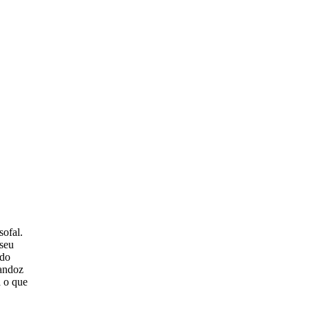
sofal.
 seu
ado
Sandoz
a o que