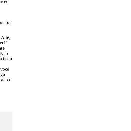
 e eu
ue foi
 Arte,
vel”,
ase
. Não
ório do
 você
lgo
cado o