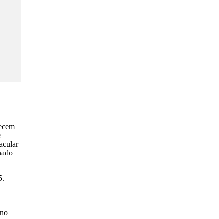
recem
e
acular
nado
5.
 no