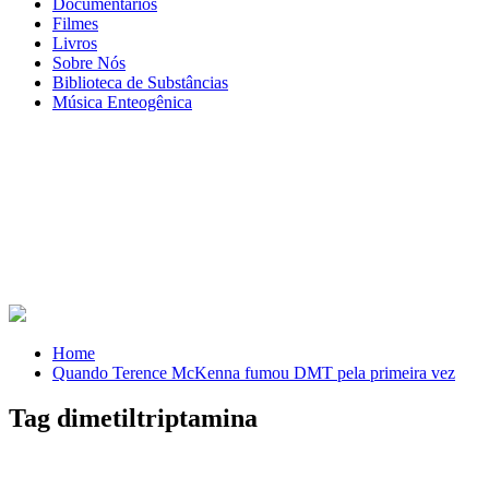
Documentários
Filmes
Livros
Sobre Nós
Biblioteca de Substâncias
Música Enteogênica
Home
Quando Terence McKenna fumou DMT pela primeira vez
Tag dimetiltriptamina