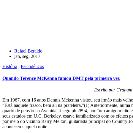
Rafael Beraldo
jan, seg, 2017
História
,
Psicodélicos
Quando Terence McKenna fumou DMT pela primeira vez
Escrito por Graham
Em 1967, com 16 anos Dennis Mckenna visitou seu irmão mais velho em
“Está naquele frasco, bem ali na prateleira.”(1) Anteriormente, num
quarto de pensão na Avenida Telegraph 2894, por “um amigo muito es
seus estudos em U.C. Berkeley, estava familiarizado com os efeitos
por meio do vizinho Barry Melton, guitarrista principal do Country J
aconteceu naquela noite.