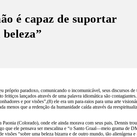
o é capaz de suportar
 beleza”
seu próprio paradoxo, comunicando o incomunicável, seus discursos de 
o feitiços lançados através de uma palavra idiomática são contagiantes.
 sonhadores e por visões”,(8) ele era um para-raios para uma arte visionár
a menos que a redenção da humanidade caída através da reespirituali
a Paonia (Colorado), onde ele ainda morava com seus pais, Dennis tro
algo que ele pensava ser mescalina e “o Santo Graal—meio grama de D
 visões “sobre uma beleza bizarra e de outro mundo, tão alienígena e