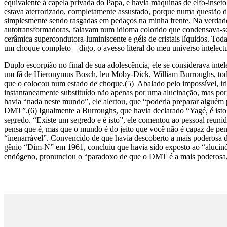
equivalente à capela privada do Papa, e havia máquinas de elfo-inseto
estava aterrorizado, completamente assustado, porque numa questão
simplesmente sendo rasgadas em pedaços na minha frente. Na verdade,
autotransformadoras, falavam num idioma colorido que condensava-s
cerâmica supercondutora-luminiscente e géis de cristais líquidos. Toda 
um choque completo—digo, o avesso literal do meu universo intelectu
Duplo escorpião no final de sua adolescência, ele se considerava inte
um fã de Hieronymus Bosch, leu Moby-Dick, William Burroughs, todos
que o colocou num estado de choque.(5) Abalado pelo impossível, ir
instantaneamente substituído não apenas por uma alucinação, mas por 
havia “nada neste mundo”, ele alertou, que “poderia preparar alguém
DMT”.(6) Igualmente a Burroughs, que havia declarado “Yagé, é ist
segredo. “Existe um segredo e é isto”, ele comentou ao pessoal reun
pensa que é, mas que o mundo é do jeito que você não é capaz de pens
“inenarrável”. Convencido de que havia descoberto a mais poderosa 
gênio “Dim-N” em 1961, concluiu que havia sido exposto ao “alucin
endógeno, pronunciou o “paradoxo de que o DMT é a mais poderosa, e 