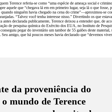
 quem Terence referia-se como “uma espécie de ameaça social e crimin
mpre aquele que “chegava lá em em primeiro lugar, seja lá o que fosse, 
mesmo quando ninguém havia chegado na cena do crime”—aproximou-se c
ranjadas. “Talvez você tenha interesse nisso.” Divertindo os que estav
a antes declarada publicamente, Terence deixou a entender que, de ac
ração de pesquisa química do Exército dos EUA, no Instituto de Pesqui
conseguiu pegar do inventário um tambor de 55 galões deste material,
va. Seu amigo, que há poucos meses havia declarado que “devemos vive
e da proveniência do
 o mundo de Terence