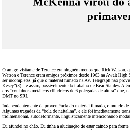
McKenna virou do a
primave
O amigo visitante de Terence era ninguém menos que Rick Watson, qu
Watson e Terence eram amigos próximos desde 1963 na Awalt High S
ser incompletas, já que o material fumado na Av. Telegraph não provi
Kesey”(3)—e assim, possivelmente do trabalho de Bear Stanley. Além 
dos “containers metálicos cilíndricos de 6 polegadas de altura” que
DMT no SRI.
Independentemente da proveniência do material fumado, o mundo de
Algumas tragadas da “bola de naftalina”, e ele foi imediatamente tra
tridimensional, autodeformante, linguisticamente intencionando moda
Eu afundei no chão. Eu tinha a alucinação de estar caindo para frente 