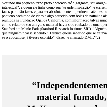
Vestindo um pequeno terno preto abotoado até a garganta, seu amigo
intelectual”; a quem ele tinha como sua “grande inspiração”, e era se
fazer, para não fazer, e para ser absolutamente impertinente até 
pequeno cachimbo de vidro e algo parecido com bolas de naftalina ala
reunidos na Fundação Ojai da Califórnia, com informação talvez nunc
com o relato de seu amigo, o material havia sido roubado de uma ope
Stanford em Menlo Park (Stanford Research Institute, SRI). “Alguém 
que ninguém ficasse sabendo.” Terence queria saber do que se trata
se o apocalipse já tivesse ocorrido”, disse: “é chamado DMT.”(2)
“Independentement
material fumado,