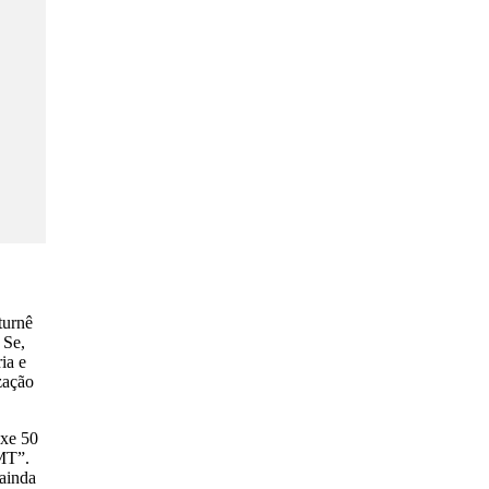
turnê
 Se,
ia e
zação
uxe 50
MT”.
 ainda