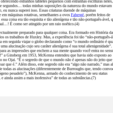
 oferecendo estranhos tabletes pequenos com estranhas escrituras neles,
 de segundos… todas minhas suposições da natureza do mundo estavam
 eu nunca superei isso. Essas criaturas duende de máquinas
e em máquinas rotativas, semelhantes a ovos
Fabergé
, porém feitos de
essa coisa era tão esquisita e tão alienígena e tão não-português-ável, q
al…! É como ser atingido por um raio noético.(4)
lectualmente preparado para qualquer coisa. Era formado em História da
 os trabalhos de Huxley. Mas, a experiência foi tão “não-português-á
ia em seguida viajar o globo declarando como “o mundo ordinário é qu
uma alucinação cujo seu caráter alienígena é sua total alienigenidade”
 para as impressões que enchem a sua mente quando você entra no sens
o!” a Ginsberg em 1953, McKenna entendeu que havia sido exposto ao
ido no Ojai. “É o segredo de que o mundo não é apenas não do jeito que
ar que é.” Além disso, este segredo não era “algo não narrado,” mas a
de todas as alucinações (diferentemente de Burroughs que, tendo convo
ógeno pesadelo”), McKenna, armado do conhecimento de seu status
ainda assim a mais inofensiva” de todas as substâncias.(7)