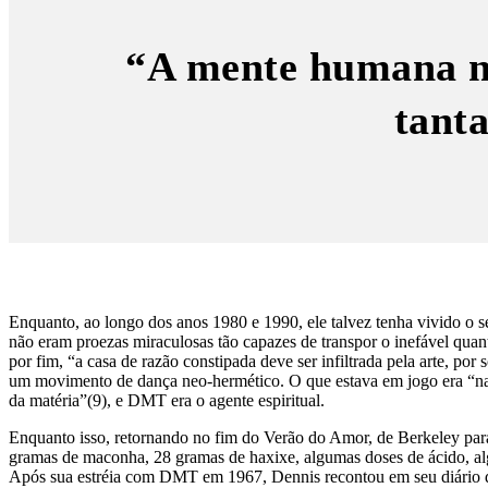
“A mente humana nã
tanta
Enquanto, ao longo dos anos 1980 e 1990, ele talvez tenha vivido o 
não eram proezas miraculosas tão capazes de transpor o inefável quant
por fim, “a casa de razão constipada deve ser infiltrada pela arte, por
um movimento de dança neo-hermético. O que estava em jogo era “nad
da matéria”(9), e DMT era o agente espiritual.
Enquanto isso, retornando no fim do Verão do Amor, de Berkeley par
gramas de maconha, 28 gramas de haxixe, algumas doses de ácido, 
Após sua estréia com DMT em 1967, Dennis recontou em seu diário de