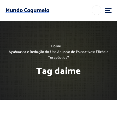
S
k
Mundo Cogumelo
i
p
t
o
c
o
Home
n
Ayahuasca e Redução do Uso Abusivo de Psicoativos: Eficácia
t
Terapêutica?
e
n
Tag daime
t