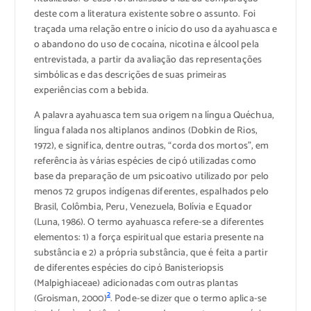
deste com a literatura existente sobre o assunto. Foi
traçada uma relação entre o início do uso da ayahuasca e
o abandono do uso de cocaína, nicotina e álcool pela
entrevistada, a partir da avaliação das representações
simbólicas e das descrições de suas primeiras
experiências com a bebida.
A palavra ayahuasca tem sua origem na língua Quéchua,
língua falada nos altiplanos andinos (Dobkin de Rios,
1972), e significa, dentre outras, “corda dos mortos”, em
referência às várias espécies de cipó utilizadas como
base da preparação de um psicoativo utilizado por pelo
menos 72 grupos indígenas diferentes, espalhados pelo
Brasil, Colômbia, Peru, Venezuela, Bolívia e Equador
(Luna, 1986). O termo ayahuasca refere-se a diferentes
elementos: 1) a força espiritual que estaria presente na
substância e 2) a própria substância, que é feita a partir
de diferentes espécies do cipó Banisteriopsis
(Malpighiaceae) adicionadas com outras plantas
2
(Groisman, 2000)
. Pode-se dizer que o termo aplica-se