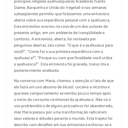
principais religiões ayahuasqueiras brasileiras (Santo
Daime, Barquinha e União do Vegetal) e nas semanas
subseqüentes permitiu que fizéssemos uma entrevista
aberta sobre sua experiência pessoal com a ayahuasca.
Esta entrevista ocorreu na casa de um dos autores do
presente artigo, em um ambiente de tranqüilidade e
conforto. A entrevista, aberta, foi norteada por
perguntas abertas, tais como: “O que é a ayahuasca para
você?”, “Como foi a sua primeira experiência com a
ayahuasca?”, “Porque ou com que finalidade você utiliza
a ayahuasca?”. Esta entrevista foi gravada, transcrita e
posteriormente analisada.
Na conversa com Maria, chamou a atenção o fato de que
ela fazia um uso abusivo de álcool, cocaína e nicotina e
que este comportamento se remitiu pouco tempo após
o início do consumo cerimonial da ayahuasca. Não só o
uso problemático de alguns psicoativos foi abandonado,
mas Maria passou por uma transformação radical em
seus valores e atitudes perante o mundo. Este trajeto foi
descrito com detalhes em sua entrevista e enfocou-se a