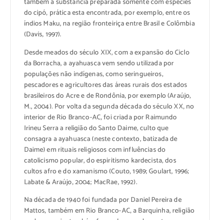
também à substância preparada somente com espécies
do cipó, prática esta encontrada, por exemplo, entre os
índios Maku, na região fronteiriça entre Brasil e Colômbia
(Davis, 1997).
Desde meados do século XIX, com a expansão do Ciclo
da Borracha, a ayahuasca vem sendo utilizada por
populações não indígenas, como seringueiros,
pescadores e agricultores das áreas rurais dos estados
brasileiros do Acre e de Rondônia, por exemplo (Araújo,
M., 2004). Por volta da segunda década do século XX, no
interior de Rio Branco-AC, foi criada por Raimundo
Irineu Serra a religião do Santo Daime, culto que
consagra a ayahuasca (neste contexto, batizada de
Daime) em rituais religiosos com influências do
catolicismo popular, do espiritismo kardecista, dos
cultos afro e do xamanismo (Couto, 1989; Goulart, 1996;
Labate & Araújo, 2004; MacRae, 1992).
Na década de 1940 foi fundada por Daniel Pereira de
Mattos, também em Rio Branco-AC, a Barquinha, religião