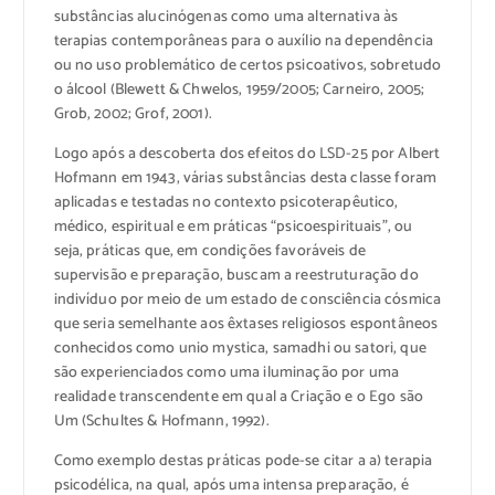
substâncias alucinógenas como uma alternativa às
terapias contemporâneas para o auxílio na dependência
ou no uso problemático de certos psicoativos, sobretudo
o álcool (Blewett & Chwelos, 1959/2005; Carneiro, 2005;
Grob, 2002; Grof, 2001).
Logo após a descoberta dos efeitos do LSD-25 por Albert
Hofmann em 1943, várias substâncias desta classe foram
aplicadas e testadas no contexto psicoterapêutico,
médico, espiritual e em práticas “psicoespirituais”, ou
seja, práticas que, em condições favoráveis de
supervisão e preparação, buscam a reestruturação do
indivíduo por meio de um estado de consciência cósmica
que seria semelhante aos êxtases religiosos espontâneos
conhecidos como unio mystica, samadhi ou satori, que
são experienciados como uma iluminação por uma
realidade transcendente em qual a Criação e o Ego são
Um (Schultes & Hofmann, 1992).
Como exemplo destas práticas pode-se citar a a) terapia
psicodélica, na qual, após uma intensa preparação, é