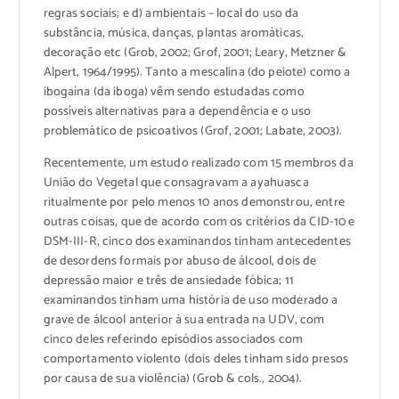
regras sociais; e d) ambientais – local do uso da
substância, música, danças, plantas aromáticas,
decoração etc (Grob, 2002; Grof, 2001; Leary, Metzner &
Alpert, 1964/1995). Tanto a mescalina (do peiote) como a
ibogaína (da iboga) vêm sendo estudadas como
possíveis alternativas para a dependência e o uso
problemático de psicoativos (Grof, 2001; Labate, 2003).
Recentemente, um estudo realizado com 15 membros da
União do Vegetal que consagravam a ayahuasca
ritualmente por pelo menos 10 anos demonstrou, entre
outras coisas, que de acordo com os critérios da CID-10 e
DSM-III-R, cinco dos examinandos tinham antecedentes
de desordens formais por abuso de álcool, dois de
depressão maior e três de ansiedade fóbica; 11
examinandos tinham uma história de uso moderado a
grave de álcool anterior à sua entrada na UDV, com
cinco deles referindo episódios associados com
comportamento violento (dois deles tinham sido presos
por causa de sua violência) (Grob & cols., 2004).