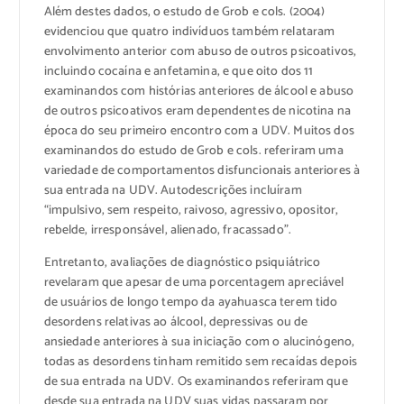
Além destes dados, o estudo de Grob e cols. (2004)
evidenciou que quatro indivíduos também relataram
envolvimento anterior com abuso de outros psicoativos,
incluindo cocaína e anfetamina, e que oito dos 11
examinandos com histórias anteriores de álcool e abuso
de outros psicoativos eram dependentes de nicotina na
época do seu primeiro encontro com a UDV. Muitos dos
examinandos do estudo de Grob e cols. referiram uma
variedade de comportamentos disfuncionais anteriores à
sua entrada na UDV. Autodescrições incluíram
“impulsivo, sem respeito, raivoso, agressivo, opositor,
rebelde, irresponsável, alienado, fracassado”.
Entretanto, avaliações de diagnóstico psiquiátrico
revelaram que apesar de uma porcentagem apreciável
de usuários de longo tempo da ayahuasca terem tido
desordens relativas ao álcool, depressivas ou de
ansiedade anteriores à sua iniciação com o alucinógeno,
todas as desordens tinham remitido sem recaídas depois
de sua entrada na UDV. Os examinandos referiram que
desde sua entrada na UDV suas vidas passaram por