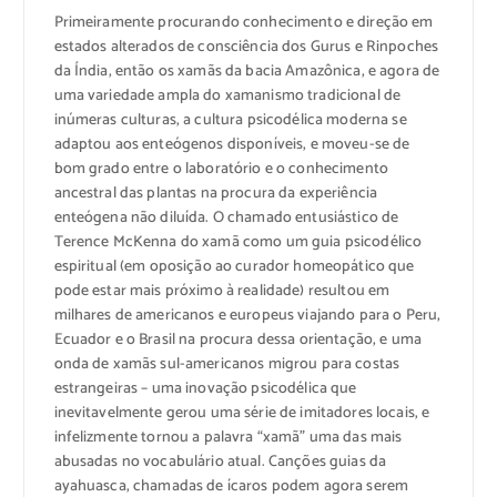
Primeiramente procurando conhecimento e direção em
estados alterados de consciência dos Gurus e Rinpoches
da Índia, então os xamãs da bacia Amazônica, e agora de
uma variedade ampla do xamanismo tradicional de
inúmeras culturas, a cultura psicodélica moderna se
adaptou aos enteógenos disponíveis, e moveu-se de
bom grado entre o laboratório e o conhecimento
ancestral das plantas na procura da experiência
enteógena não diluída. O chamado entusiástico de
Terence McKenna do xamã como um guia psicodélico
espiritual (em oposição ao curador homeopático que
pode estar mais próximo à realidade) resultou em
milhares de americanos e europeus viajando para o Peru,
Ecuador e o Brasil na procura dessa orientação, e uma
onda de xamãs sul-americanos migrou para costas
estrangeiras – uma inovação psicodélica que
inevitavelmente gerou uma série de imitadores locais, e
infelizmente tornou a palavra “xamã” uma das mais
abusadas no vocabulário atual. Canções guias da
ayahuasca, chamadas de ícaros podem agora serem