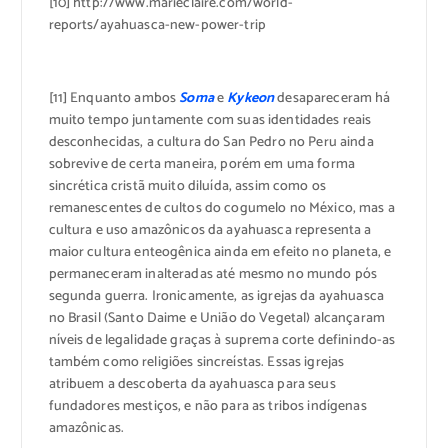
[10] http://www.marieclaire.com/world-
reports/ayahuasca-new-power-trip
[11] Enquanto ambos
Soma
e
Kykeon
desapareceram há
muito tempo juntamente com suas identidades reais
desconhecidas, a cultura do San Pedro no Peru ainda
sobrevive de certa maneira, porém em uma forma
sincrética cristã muito diluída, assim como os
remanescentes de cultos do cogumelo no México, mas a
cultura e uso amazônicos da ayahuasca representa a
maior cultura enteogênica ainda em efeito no planeta, e
permaneceram inalteradas até mesmo no mundo pós
segunda guerra. Ironicamente, as igrejas da ayahuasca
no Brasil (Santo Daime e União do Vegetal) alcançaram
níveis de legalidade graças à suprema corte definindo-as
também como religiões sincreístas. Essas igrejas
atribuem a descoberta da ayahuasca para seus
fundadores mestiços, e não para as tribos indígenas
amazônicas.