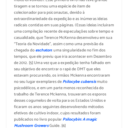
muito envolvido). Esse primeiro livro não teve grande
tiragem e se tornou uma espécie de item de
colecionador para psiconautas, devido à
extraordinariedade da expedição e as inúmeras ideias
radicais contidas em suas páginas. (Essas ideias incluiram
uma compilação recente de especulações sobre tempo e
casualidade, que Terence McKenna desenvolveu em sua
“Teoria da Novidade”, assim como uma previsão da
chegada do
eschaton
: uma singularidade no fim dos
tempos, que ele previu que iria acontecer em Dezembro
de 2012. [5] Uma vez que a expedição tenha falhado em
seu objetivo de encontrar o rapé de DMT que eles
estavam procurando, os irmãos Mckenna encontraram
no seu lugar exemplares de
Psilocybe cubensis
muito
psicodélicos, e em um parte menos reconhecida do
trabalho de Terence Mckenna, trouxeram os esporos
desses cogumelos de volta para os Estados Unidos e
ficaram os anos seguintes desenvolvendo métodos
efetivos de cultivo indoor, cujos resultados foram
publicados no livro popular
Psilocybin: A magic
Mushroom Growers
Guide. [6]