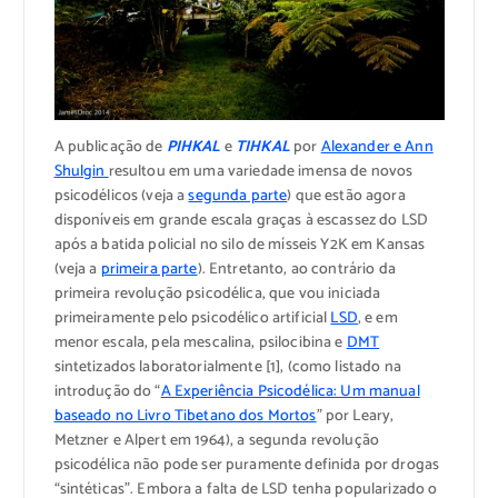
A publicação de
PIHKAL
e
TIHKAL
por
Alexander e Ann
Shulgin
resultou em uma variedade imensa de novos
psicodélicos (veja a
segunda parte
) que estão agora
disponíveis em grande escala graças à escassez do LSD
após a batida policial no silo de mísseis Y2K em Kansas
(veja a
primeira parte
). Entretanto, ao contrário da
primeira revolução psicodélica, que vou iniciada
primeiramente pelo psicodélico artificial
LSD
, e em
menor escala, pela mescalina, psilocibina e
DMT
sintetizados laboratorialmente [1], (como listado na
introdução do “
A Experiência Psicodélica: Um manual
baseado no Livro Tibetano dos Mortos
” por Leary,
Metzner e Alpert em 1964), a segunda revolução
psicodélica não pode ser puramente definida por drogas
“sintéticas”. Embora a falta de LSD tenha popularizado o