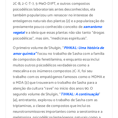
2C-B, 2-C-T-7, 5-MeO-DIPT, e outros compostos
psicodélicos laboratoriais antes desconhecidos, ela
também popularizou um renascer no interesse de
enteógenos naturais das plantas [2] e a popularização do
previamente pouco conhecido conceito de
xamanismo
vegetal
e a ideia que essas plantas não são tanto “drogas
psicodélicas”, mas sim, “medicinas espirituais”.
O primeiro volume de Shulgin, “
PIHKAL: Uma história de
amor química”
focou no trabalho de Sasha com a família
de compostos da fenetilamina, e enquanto essa inclui
muitos outros psicodélicos verdadeiros como a
mescalina e os inúmeros compostos 2C-X, foi seu
trabalho com os empatógenos famosos como o MDMA e
o MDA [3] que trouxeram o trabalho de Sasha para a
atenção da cultura “rave” no início dos anos 90. O
segundo volume de Shulgin, “
TIHKAL: A continuação
”
[4], entretanto, explorou o trabalho de Sasha com as
triptaminas, a classe de compostos que inclui os
neurotransmissores importantes como a serotonina e a
melatonina, psicodélicos/enteógenos naturais como a