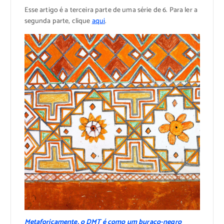
Esse artigo é a terceira parte de uma série de 6. Para ler a
segunda parte, clique
aqui
.
Metaforicamente, o DMT é como um buraco-negro