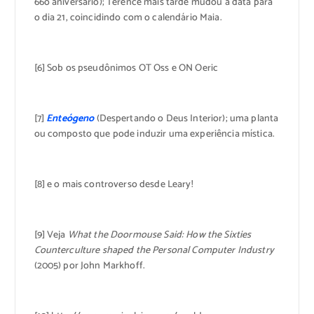
66o aniversário); Terence mais tarde mudou a data para
o dia 21, coincidindo com o calendário Maia.
[6] Sob os pseudônimos OT Oss e ON Oeric
[7]
Enteógeno
(Despertando o Deus Interior); uma planta
ou composto que pode induzir uma experiência mística.
[8] e o mais controverso desde Leary!
[9] Veja
What the Doormouse Said: How the Sixties
Counterculture shaped the Personal Computer Industry
(2005) por John Markhoff.