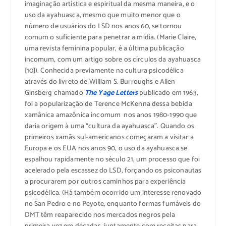
imaginação artística e espiritual da mesma maneira, e o
uso da ayahuasca, mesmo que muito menor que o
número de usuários do LSD nos anos 60, se tornou
comum o suficiente para penetrar a mídia. (Marie Claire,
uma revista feminina popular, é a última publicação
incomum, com um artigo sobre os círculos da ayahuasca
[10]). Conhecida previamente na cultura psicodélica
através do livreto de William S. Burroughs e Allen
Ginsberg chamado
The Yage Letters
publicado em 1963,
foi a popularização de Terence McKenna dessa bebida
xamânica amazônica incomum nos anos 1980-1990 que
daria origem à uma “cultura da ayahuasca”. Quando os
primeiros xamãs sul-americanos começaram a visitar a
Europa e os EUA nos anos 90, o uso da ayahuasca se
espalhou rapidamente no século 21, um processo que foi
acelerado pela escassez do LSD, forçando os psiconautas
a procurarem por outros caminhos para experiência
psicodélica. (Há também ocorrido um interesse renovado
no San Pedro e no Peyote, enquanto formas fumáveis do
DMT têm reaparecido nos mercados negros pela