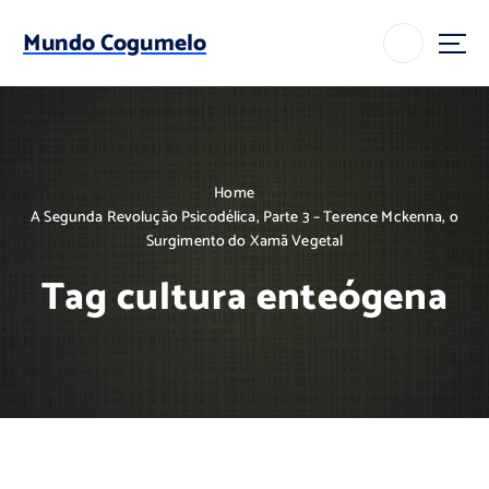
S
k
Mundo Cogumelo
i
p
t
o
c
o
Home
n
A Segunda Revolução Psicodélica, Parte 3 – Terence Mckenna, o
t
Surgimento do Xamã Vegetal
e
n
Tag cultura enteógena
t