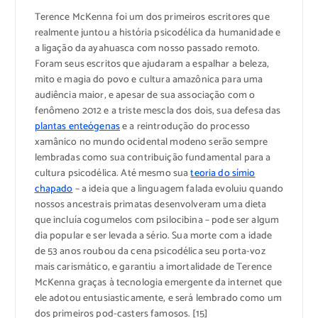
Terence McKenna foi um dos primeiros escritores que
realmente juntou a história psicodélica da humanidade e
a ligação da ayahuasca com nosso passado remoto.
Foram seus escritos que ajudaram a espalhar a beleza,
mito e magia do povo e cultura amazônica para uma
audiência maior, e apesar de sua associação com o
fenômeno 2012 e a triste mescla dos dois, sua defesa das
plantas enteógenas
e a reintrodução do processo
xamânico no mundo ocidental modeno serão sempre
lembradas como sua contribuição fundamental para a
cultura psicodélica. Até mesmo sua
teoria do símio
chapado
– a ideia que a linguagem falada evoluiu quando
nossos ancestrais primatas desenvolveram uma dieta
que incluía cogumelos com psilocibina – pode ser algum
dia popular e ser levada a sério. Sua morte com a idade
de 53 anos roubou da cena psicodélica seu porta-voz
mais carismático, e garantiu a imortalidade de Terence
McKenna graças à tecnologia emergente da internet que
ele adotou entusiasticamente, e será lembrado como um
dos primeiros pod-casters famosos. [15]