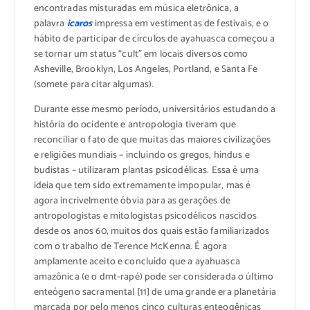
encontradas misturadas em música eletrônica, a
palavra
icaros
impressa em vestimentas de festivais, e o
hábito de participar de círculos de ayahuasca começou a
se tornar um status “cult” em locais diversos como
Asheville, Brooklyn, Los Angeles, Portland, e Santa Fe
(somete para citar algumas).
Durante esse mesmo período, universitários estudando a
história do ocidente e antropologia tiveram que
reconciliar o fato de que muitas das maiores civilizações
e religiões mundiais – incluindo os gregos, hindus e
budistas – utilizaram plantas psicodélicas. Essa é uma
ideia que tem sido extremamente impopular, mas é
agora incrivelmente óbvia para as gerações de
antropologistas e mitologistas psicodélicos nascidos
desde os anos 60, muitos dos quais estão familiarizados
com o trabalho de Terence McKenna. É agora
amplamente aceito e concluído que a ayahuasca
amazônica (e o dmt-rapé) pode ser considerada o último
enteógeno sacramental [11] de uma grande era planetária
marcada por pelo menos cinco culturas enteogênicas