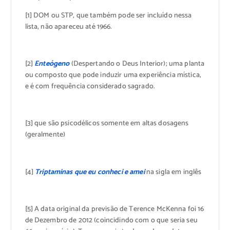
[1] DOM ou STP, que também pode ser incluído nessa
lista, não apareceu até 1966.
[2]
Enteógeno
(Despertando o Deus Interior); uma planta
ou composto que pode induzir uma experiência mística,
e é com frequência considerado sagrado.
[3] que são psicodélicos somente em altas dosagens
(geralmente)
[4]
Triptaminas que eu conheci e amei
na sigla em inglês
[5] A data original da previsão de Terence McKenna foi 16
de Dezembro de 2012 (coincidindo com o que seria seu