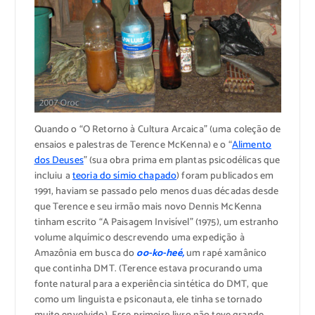
Quando o “O Retorno à Cultura Arcaica” (uma coleção de
ensaios e palestras de Terence McKenna) e o “
Alimento
dos Deuses
” (sua obra prima em plantas psicodélicas que
incluiu a
teoria do símio chapado
) foram publicados em
1991, haviam se passado pelo menos duas décadas desde
que Terence e seu irmão mais novo Dennis McKenna
tinham escrito “A Paisagem Invisível” (1975), um estranho
volume alquímico descrevendo uma expedição à
Amazônia em busca do
oo-ko-heé,
um rapé xamânico
que continha DMT. (Terence estava procurando uma
fonte natural para a experiência sintética do DMT, que
como um linguista e psiconauta, ele tinha se tornado