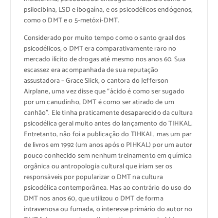
psilocibina, LSD e ibogaína, e os psicodélicos endógenos,
como o DMT e o 5-metóxi-DMT.
Considerado por muito tempo como o santo graal dos
psicodélicos, o DMT era comparativamente raro no
mercado ilícito de drogas até mesmo nos anos 60. Sua
escassez era acompanhada de sua reputação
assustadora – Grace Slick, o cantora do Jefferson
Airplane, uma vez disse que “ácido é como ser sugado
por um canudinho, DMT é como ser atirado de um
canhão”. Ele tinha praticamente desaparecido da cultura
psicodélica geral muito antes do lançamento do TIHKAL.
Entretanto, não foi a publicação do TIHKAL, mas um par
de livros em 1992 (um anos após o PIHKAL) por um autor
pouco conhecido sem nenhum treinamento em química
orgânica ou antropologia cultural que iriam ser os
responsáveis por popularizar o DMT na cultura
psicodélica contemporânea. Mas ao contrário do uso do
DMT nos anos 60, que utilizou o DMT de forma
intravenosa ou fumada, o interesse primário do autor no