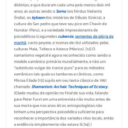
distintas, e que duraram cada uma pelo menos dois mil
anos; as outras sendo o
Soma
nos hindus Vedanta
(Índia), os
kykeon
dos mistérios de Elêusis (Grécia), a
cultura do San pedro que teve seu pico em Chavín de
Hunatar (Peru), e a variedade impressionante de
psicodélicos (cogumelos
cubensis
,
sementes de glória da
manhã
, cacto peyote, e toxinas de rãs) utilizados pelas
culturas Maia, Tolteca e Asteca (México). [12] O
xamanismo vegetal é agora reconhecido como sendo o
modelo xamânico primário mundialmente, e não um
“substituto vulgar do trance puro” para os métodos
xamânicos tais quais os tambores e cânticos, como
Mircea Eliade [13] supôs em seu texto clássico de 1951
chamado
Shamanism: Archaic Techniques of Ecstacy
.
(Eliade mudou de opinião no final de sua vida, falando
para Peter Furst em uma entrevista não muito antes de
sua morte que nos anos 60 os antropologistas não
tinham uma perspectiva psicodélica suficiente para
reconhecer a importância dos variados ritos locais, então
a evidência simplesmente não estava lá [14].)