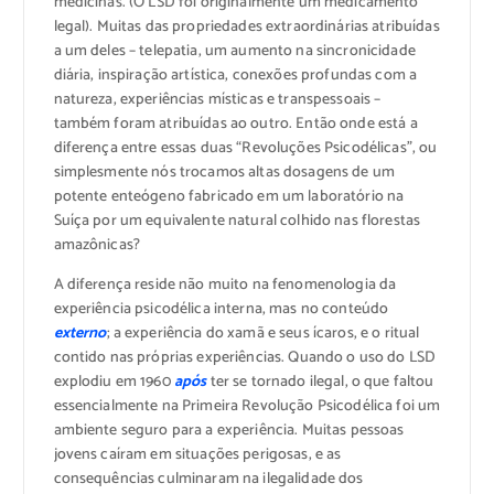
medicinas. (O LSD foi originalmente um medicamento
legal). Muitas das propriedades extraordinárias atribuídas
a um deles – telepatia, um aumento na sincronicidade
diária, inspiração artística, conexões profundas com a
natureza, experiências místicas e transpessoais –
também foram atribuídas ao outro. Então onde está a
diferença entre essas duas “Revoluções Psicodélicas”, ou
simplesmente nós trocamos altas dosagens de um
potente enteógeno fabricado em um laboratório na
Suíça por um equivalente natural colhido nas florestas
amazônicas?
A diferença reside não muito na fenomenologia da
experiência psicodélica interna, mas no conteúdo
externo
; a experiência do xamã e seus ícaros, e o ritual
contido nas próprias experiências. Quando o uso do LSD
explodiu em 1960
após
ter se tornado ilegal, o que faltou
essencialmente na Primeira Revolução Psicodélica foi um
ambiente seguro para a experiência. Muitas pessoas
jovens caíram em situações perigosas, e as
consequências culminaram na ilegalidade dos