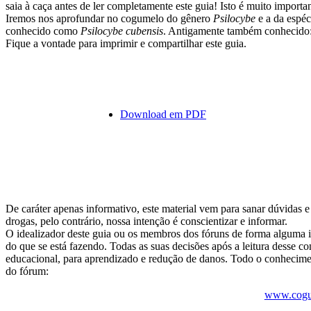
saia à caça antes de ler completamente este guia! Isto é muito importa
Iremos nos aprofundar no cogumelo do gênero
Psilocybe
e a da espé
conhecido como
Psilocybe cubensis
. Antigamente também conhecido:
Fique a vontade para imprimir e compartilhar este guia.
Download em PDF
De caráter apenas informativo, este material vem para sanar dúvidas 
drogas, pelo contrário, nossa intenção é conscientizar e informar.
O idealizador deste guia ou os membros dos fóruns de forma alguma 
do que se está fazendo. Todas as suas decisões após a leitura desse c
educacional, para aprendizado e redução de danos. Todo o conhecimen
do fórum:
www.cogu