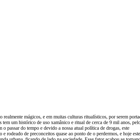
 realmente mágicos, e em muitas culturas ritualísticos, por serem port
s tem um histórico de uso xamânico e ritual de cerca de 9 mil anos, pel
o passar do tempo e devido a nossa atual política de drogas, este
o e rodeado de preconceitos quase ao ponto de o perdermos, e hoje est
enda urbana, ficando de lado na sociedade. Esse fator acabou se tornan