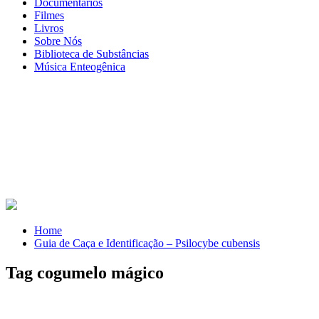
Documentários
Filmes
Livros
Sobre Nós
Biblioteca de Substâncias
Música Enteogênica
Home
Guia de Caça e Identificação – Psilocybe cubensis
Tag cogumelo mágico