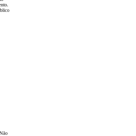
ento.
blico
 Não