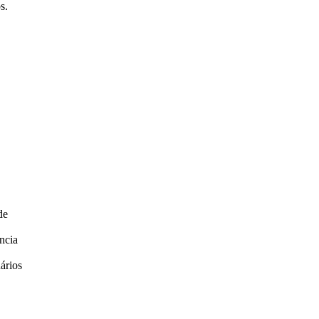
s.
de
ncia
ários