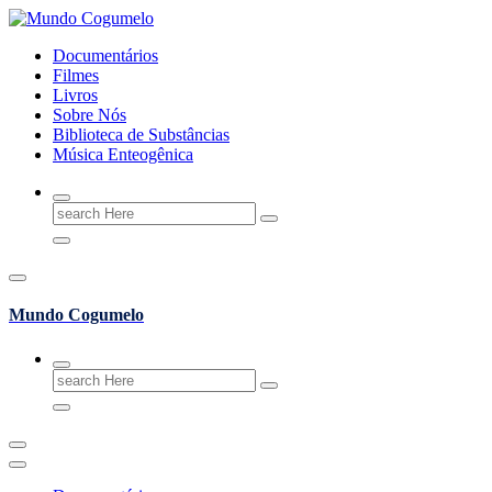
Skip
to
Documentários
content
Filmes
Livros
Sobre Nós
Biblioteca de Substâncias
Música Enteogênica
Search
for:
Mundo Cogumelo
Search
for: