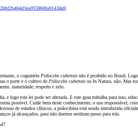
o entanto, o cogumelo
Psilocybe
cubensis
não é proibido no Brasil. Logo
mas o porte e o cultivo de
Psilocybe
cubensis
ou In Natura, não. Mas to
to, maturidade, respeito e zelo.
e logo esta lei pode ser alterada. E este guia trabalha para isso, educ
 forma possível. Cuide bem deste conhecimento, o uso responsável, con
ezenas de estudos clínicos, a psilocibina está sendo introduzida oficial
anços já alcançados, para não darmos nenhum passo para trás.