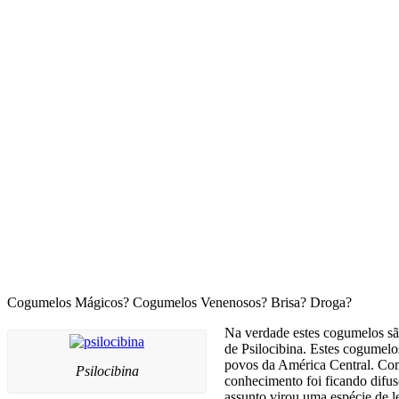
Cogumelos Mágicos? Cogumelos Venenosos? Brisa? Droga?
Na verdade estes cogumelos são
de Psilocibina. Estes cogumelo
povos da América Central. Com 
Psilocibina
conhecimento foi ficando difus
assunto virou uma espécie de l