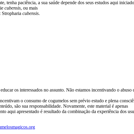
nte, tenha paciência, a sua saúde depende dos seus estudos aqui iniciado
cie
cubensis
, ou mais
 Stropharia
cubensis
.
e educar os interessados no assunto. Não estamos incentivando o abuso 
incentivam o consumo de cogumelos sem prévio estudo e plena consciê
onteúdo, são sua responsabilidade. Novamente, este material é apenas
to aqui apresentado é resultado da combinação da experiência dos usu
melosmagicos.org