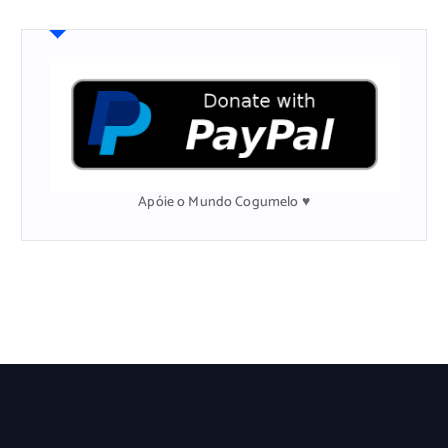
u
i
s
a
r
p
o
r
:
Apóie o Mundo Cogumelo ♥