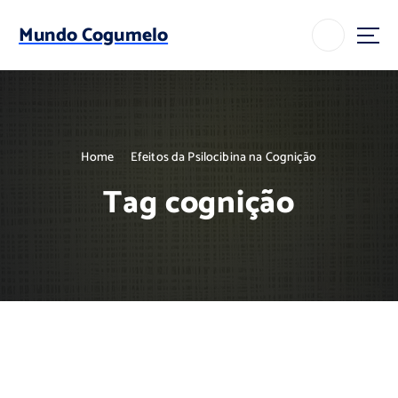
S
k
Mundo Cogumelo
i
p
t
o
c
o
Home
Efeitos da Psilocibina na Cognição
n
t
Tag cognição
e
n
t