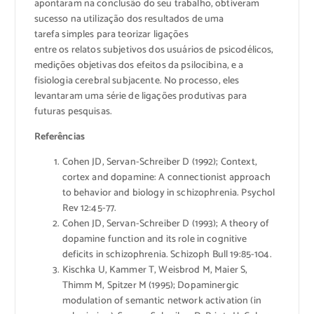
apontaram na conclusão do seu trabalho, obtiveram
sucesso na utilização dos resultados de uma
tarefa simples para teorizar ligações
entre os relatos subjetivos dos usuários de psicodélicos,
medições objetivas dos efeitos da psilocibina, e a
fisiologia cerebral subjacente. No processo, eles
levantaram uma série de ligações produtivas para
futuras pesquisas.
Referências
Cohen JD, Servan-Schreiber D (1992); Context,
cortex and dopamine: A connectionist approach
to behavior and biology in schizophrenia. Psychol
Rev 12:45-77.
Cohen JD, Servan-Schreiber D (1993); A theory of
dopamine function and its role in cognitive
deficits in schizophrenia. Schizoph Bull 19:85-104.
Kischka U, Kammer T, Weisbrod M, Maier S,
Thimm M, Spitzer M (1995); Dopaminergic
modulation of semantic network activation (in