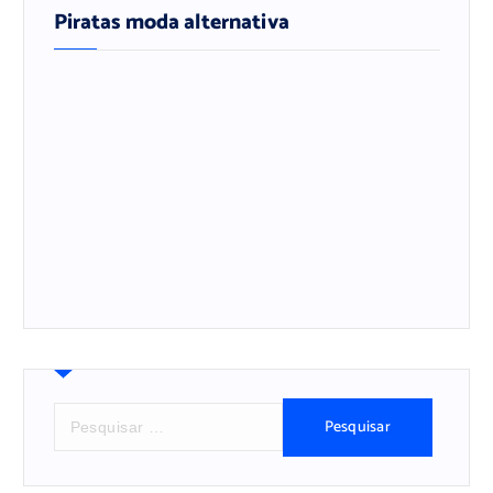
Piratas moda alternativa
P
e
s
q