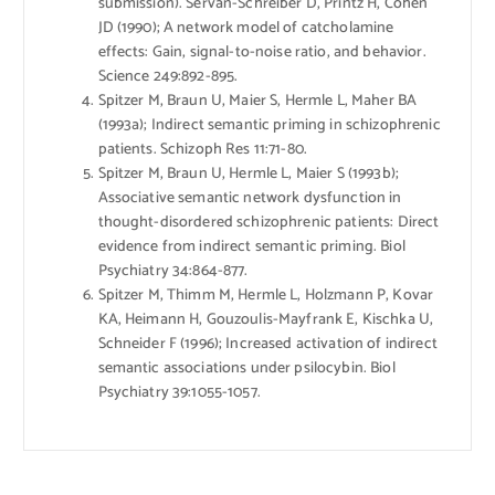
submission). Servan-Schreiber D, Printz H, Cohen
JD (1990); A network model of catcholamine
effects: Gain, signal-to-noise ratio, and behavior.
Science 249:892-895.
Spitzer M, Braun U, Maier S, Hermle L, Maher BA
(1993a); Indirect semantic priming in schizophrenic
patients. Schizoph Res 11:71-80.
Spitzer M, Braun U, Hermle L, Maier S (1993b);
Associative semantic network dysfunction in
thought-disordered schizophrenic patients: Direct
evidence from indirect semantic priming. Biol
Psychiatry 34:864-877.
Spitzer M, Thimm M, Hermle L, Holzmann P, Kovar
KA, Heimann H, Gouzoulis-Mayfrank E, Kischka U,
Schneider F (1996); Increased activation of indirect
semantic associations under psilocybin. Biol
Psychiatry 39:1055-1057.