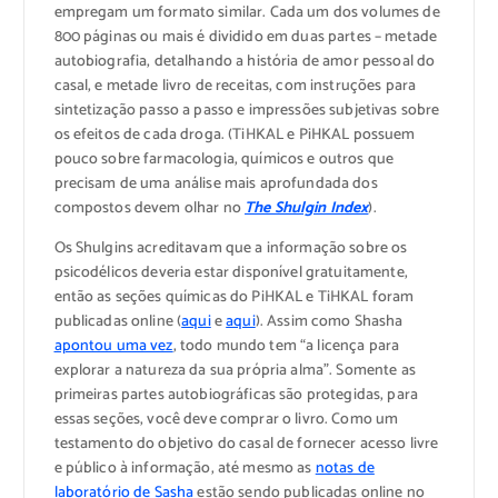
empregam um formato similar. Cada um dos volumes de
800 páginas ou mais é dividido em duas partes – metade
autobiografia, detalhando a história de amor pessoal do
casal, e metade livro de receitas, com instruções para
sintetização passo a passo e impressões subjetivas sobre
os efeitos de cada droga. (TiHKAL e PiHKAL possuem
pouco sobre farmacologia, químicos e outros que
precisam de uma análise mais aprofundada dos
compostos devem olhar no
The Shulgin Index
).
Os Shulgins acreditavam que a informação sobre os
psicodélicos deveria estar disponível gratuitamente,
então as seções químicas do PiHKAL e TiHKAL foram
publicadas online (
aqui
e
aqui
). Assim como Shasha
apontou uma vez
, todo mundo tem “a licença para
explorar a natureza da sua própria alma”. Somente as
primeiras partes autobiográficas são protegidas, para
essas seções, você deve comprar o livro. Como um
testamento do objetivo do casal de fornecer acesso livre
e público à informação, até mesmo as
notas de
laboratório de Sasha
estão sendo publicadas online no