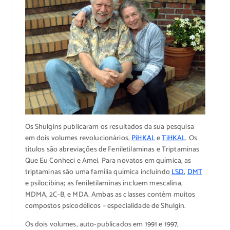
Os Shulgins publicaram os resultados da sua pesquisa
em dois volumes revolucionários,
PiHKAL
e
TiHKAL
. Os
títulos são abreviações de Feniletilaminas e Triptaminas
Que Eu Conheci e Amei. Para novatos em química, as
triptaminas são uma família química incluindo
LSD
,
DMT
e psilocibina; as feniletilaminas incluem mescalina,
MDMA, 2C-B, e MDA. Ambas as classes contém muitos
compostos psicodélicos – especialidade de Shulgin.
Os dois volumes, auto-publicados em 1991 e 1997,