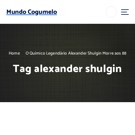
S
k
Mundo Cogumelo
i
p
t
o
c
o
Home
O Químico Legendário Alexander Shulgin Morre aos 88
n
t
Tag alexander shulgin
e
n
t