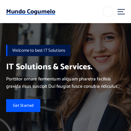
S
k
Mundo Cogumelo
i
p
t
o
c
o
Welcome to best IT Solutions
n
t
IT Solutions & Services.
e
n
Porttitor ornare fermentum aliquam pharetra facilisis
t
gravida risus suscipit Dui feugiat fusce conubia ridiculus
tristique parturient sint occaecat non proident.
G
e
t
S
t
a
r
t
e
d