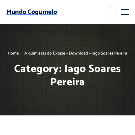
S
k
Mundo Cogumelo
i
p
t
o
c
o
Home
Alquimistas do Êxtase – Download – Iago Soares Pereira
n
t
Category:
Iago Soares
e
n
Pereira
t