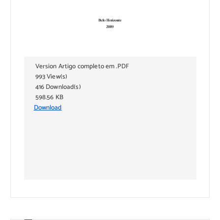
Version Artigo completo em .PDF
993 View(s)
416 Download(s)
598.56 KB
Download
Subscribe to download
Download