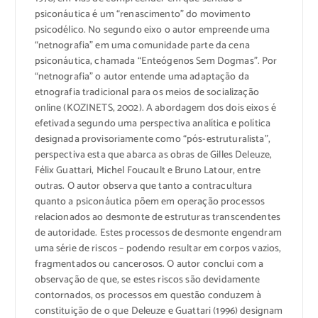
psiconáutica é um “renascimento” do movimento
psicodélico. No segundo eixo o autor empreende uma
“netnografia” em uma comunidade parte da cena
psiconáutica, chamada “Enteógenos Sem Dogmas”. Por
“netnografia” o autor entende uma adaptação da
etnografia tradicional para os meios de socialização
online (KOZINETS, 2002). A abordagem dos dois eixos é
efetivada segundo uma perspectiva analítica e política
designada provisoriamente como “pós-estruturalista”,
perspectiva esta que abarca as obras de Gilles Deleuze,
Félix Guattari, Michel Foucault e Bruno Latour, entre
outras. O autor observa que tanto a contracultura
quanto a psiconáutica põem em operação processos
relacionados ao desmonte de estruturas transcendentes
de autoridade. Estes processos de desmonte engendram
uma série de riscos – podendo resultar em corpos vazios,
fragmentados ou cancerosos. O autor conclui com a
observação de que, se estes riscos são devidamente
contornados, os processos em questão conduzem à
constituição de o que Deleuze e Guattari (1996) designam