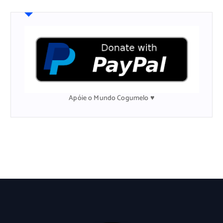
u
i
s
a
r
p
o
r
:
Apóie o Mundo Cogumelo ♥